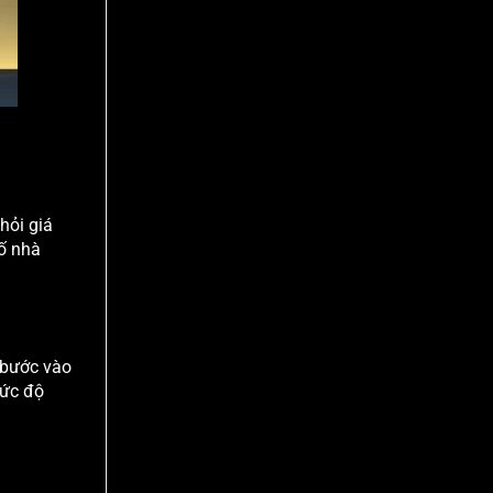
hỏi giá
ố nhà
 bước vào
mức độ