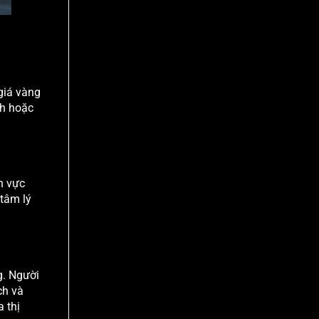
 giá vàng
nh hoặc
h vực
 tâm lý
g. Người
ch và
 thị