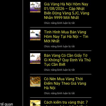
–
Vàng
Giá Vàng Hà Nội Hôm Nay
Cập
Là
Nhật
01/08/2026 – Cập Nhật
Gì?
Giá
Biến Động Vàng SJC, Vàng
Cách
Vàng
Tính
Nhẫn 9999 Mới Nhất
SJC,
Tuổi
Nhẫn
Chức năng bình luận bị tắt
ở
Vàng
9999
Giá
Và
Mới
Vàng
Phân
Tình Hình Mua Bán Vàng
Nhất
Hà
Biệt
Hôm Nay Tại Hà Nội – Tin
Nội
Các
Mới Nhất
Hôm
Loại
Nay
Vàng
Chức năng bình luận bị tắt
ở
01/08/2026
Phổ
Tình
–
Biến
Hình
Bán Vàng Có Cần Giấy Tờ
Cập
Mua
Nhật
Gì Không? Quy Định Và Thủ
Bán
Biến
Tục Cần Biết
Vàng
Động
Hôm
Vàng
Chức năng bình luận bị tắt
ở
Nay
SJC,
Bán
Tại
Vàng
Vàng
Có Nên Mua Vàng Thời
Hà
Nhẫn
Có
Nội
Điểm Này Theo Giá Vàng
9999
Cần
–
Mới
Hà Nội
Giấy
Tin
Nhất
Tờ
Mới
Chức năng bình luận bị tắt
ở
Gì
Nhất
Có
Không?
Nên
Cách kiểm tra vàng thật: 7
Quy
 tế quan
Mua
Định