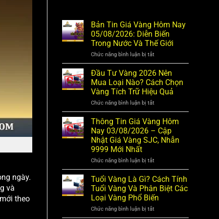
Bản Tin Giá Vàng Hôm Nay
05/08/2026: Diễn Biến
Trong Nước Và Thế Giới
Chức năng bình luận bị tắt
ở
Bản
Tin
Đầu Tư Vàng 2026 Nên
Giá
Mua Loại Nào? Cách Chọn
Vàng
Vàng Tích Trữ Hiệu Quả
Hôm
Nay
Chức năng bình luận bị tắt
ở
05/08/2026:
Đầu
Diễn
Tư
Thông Tin Giá Vàng Hôm
Biến
Vàng
Trong
Nay 03/08/2026 – Cập
2026
Nước
Nhật Giá Vàng SJC, Nhẫn
Nên
Và
Mua
9999 Mới Nhất
Thế
Loại
Giới
Chức năng bình luận bị tắt
ở
Nào?
Thông
Cách
Tin
ong ngày.
Chọn
Tuổi Vàng Là Gì? Cách Tính
Giá
Vàng
ng và
Tuổi Vàng Và Phân Biệt Các
Vàng
Tích
Loại Vàng Phổ Biến
 mới theo
Hôm
Trữ
Nay
Hiệu
Chức năng bình luận bị tắt
ở
03/08/2026
Quả
Tuổi