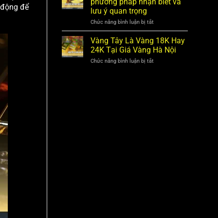
phương pháp nhận biết và
Vàng
 động để
Và
lưu ý quan trọng
Thời
Thủ
Điểm
Tục
Chức năng bình luận bị tắt
ở
Này
Cần
Cách
Theo
Biết
kiểm
Vàng Tây Là Vàng 18K Hay
Giá
tra
Vàng
24K Tại Giá Vàng Hà Nội
vàng
Hà
thật:
Chức năng bình luận bị tắt
ở
Nội
7
Vàng
phương
Tây
pháp
Là
nhận
Vàng
biết
18K
và
Hay
lưu
24K
ý
Tại
quan
Giá
trọng
Vàng
Hà
Nội