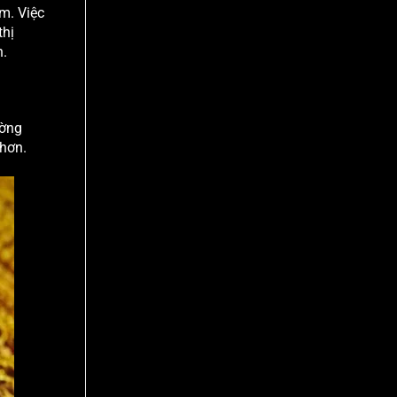
ểm. Việc
thị
n.
ường
 hơn.