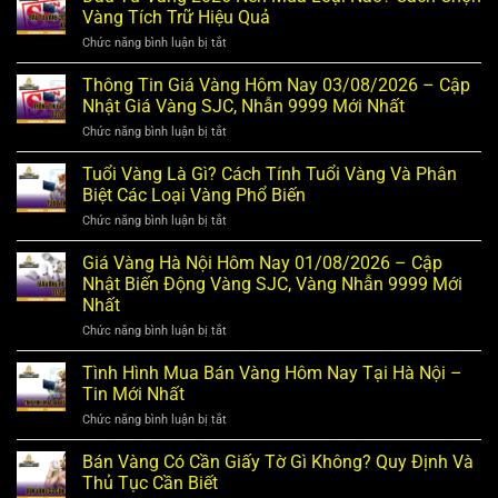
Giá
Vàng Tích Trữ Hiệu Quả
Vàng
Hôm
Chức năng bình luận bị tắt
ở
Nay
Đầu
05/08/2026:
Tư
Thông Tin Giá Vàng Hôm Nay 03/08/2026 – Cập
Diễn
Vàng
Nhật Giá Vàng SJC, Nhẫn 9999 Mới Nhất
Biến
2026
Trong
Nên
Chức năng bình luận bị tắt
ở
Nước
Mua
Thông
Và
Loại
Tin
Tuổi Vàng Là Gì? Cách Tính Tuổi Vàng Và Phân
Thế
Nào?
Giá
Giới
Biệt Các Loại Vàng Phổ Biến
Cách
Vàng
Chọn
Hôm
Chức năng bình luận bị tắt
ở
Vàng
Nay
Tuổi
Tích
03/08/2026
Vàng
Giá Vàng Hà Nội Hôm Nay 01/08/2026 – Cập
Trữ
–
Là
Hiệu
Nhật Biến Động Vàng SJC, Vàng Nhẫn 9999 Mới
Cập
Gì?
Quả
Nhật
Nhất
Cách
Giá
Tính
Chức năng bình luận bị tắt
ở
Vàng
Tuổi
Giá
SJC,
Vàng
Vàng
Nhẫn
Tình Hình Mua Bán Vàng Hôm Nay Tại Hà Nội –
Và
Hà
9999
Phân
Tin Mới Nhất
Nội
Mới
Biệt
Hôm
Nhất
Chức năng bình luận bị tắt
ở
Các
Nay
Tình
Loại
01/08/2026
Hình
Vàng
Bán Vàng Có Cần Giấy Tờ Gì Không? Quy Định Và
–
Mua
Phổ
Thủ Tục Cần Biết
Cập
Bán
Biến
Nhật