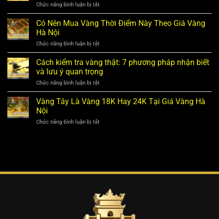
Vàng
Chức năng bình luận bị tắt
ở
Biến
Hôm
Bán
Động
Nay
Vàng
Có Nên Mua Vàng Thời Điểm Này Theo Giá Vàng
Vàng
Tại
Có
SJC,
Hà Nội
Hà
Cần
Vàng
Nội
Giấy
Chức năng bình luận bị tắt
Nhẫn
ở
–
Tờ
9999
Có
Tin
Gì
Mới
Nên
Cách kiểm tra vàng thật: 7 phương pháp nhận biết
Mới
Không?
Nhất
Mua
Nhất
và lưu ý quan trọng
Quy
Vàng
Định
Thời
Chức năng bình luận bị tắt
ở
Và
Điểm
Cách
Thủ
Này
kiểm
Vàng Tây Là Vàng 18K Hay 24K Tại Giá Vàng Hà
Tục
Theo
tra
Cần
Nội
Giá
vàng
Biết
Vàng
thật:
Chức năng bình luận bị tắt
ở
Hà
7
Vàng
Nội
phương
Tây
pháp
Là
nhận
Vàng
biết
18K
và
Hay
lưu
24K
ý
Tại
quan
Giá
trọng
Vàng
Hà
Nội