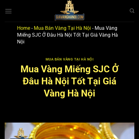
Bỏ
qua
nội
dung
Home
-
Mua Bán Vàng Tại Hà Nội
-
Mua Vàng
Miếng SJC Ở Đâu Hà Nội Tốt Tại Giá Vàng Hà
Nội
MUA BÁN VÀNG TẠI HÀ NỘI
Mua Vàng Miếng SJC Ở
Đâu Hà Nội Tốt Tại Giá
Vàng Hà Nội