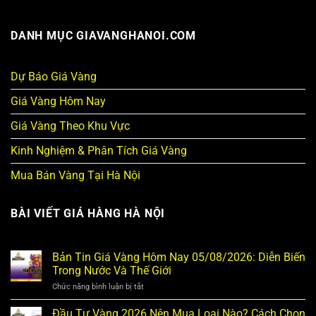
DANH MỤC GIAVANGHANOI.COM
Dự Báo Giá Vàng
Giá Vàng Hôm Nay
Giá Vàng Theo Khu Vực
Kinh Nghiệm & Phân Tích Giá Vàng
Mua Bán Vàng Tại Hà Nội
BÀI VIẾT GIÁ HÀNG HÀ NỘI
Bản Tin Giá Vàng Hôm Nay 05/08/2026: Diễn Biến
Trong Nước Và Thế Giới
Chức năng bình luận bị tắt
ở
Bản
Tin
Đầu Tư Vàng 2026 Nên Mua Loại Nào? Cách Chọn